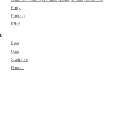
Party
Parking
IRKA
а
Bear
Uggi
Sculpture
Haircut