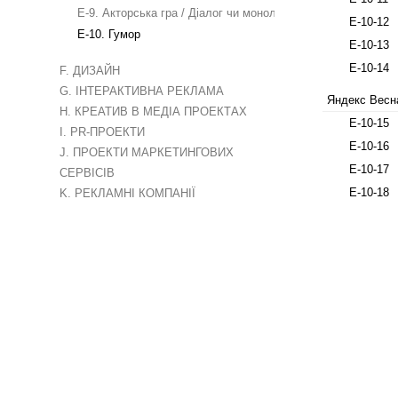
E-9. Акторська гра / Діалог чи монолог
E-10-12
E-10. Гумор
E-10-13
E-10-14
F. ДИЗАЙН
G. ІНТЕРАКТИВНА РЕКЛАМА
Яндекс Весн
H. КРЕАТИВ В МЕДІА ПРОЕКТАХ
E-10-15
I. PR-ПРОЕКТИ
E-10-16
J. ПРОЕКТИ МАРКЕТИНГОВИХ
E-10-17
СЕРВІСІВ
E-10-18
K. РЕКЛАМНІ КОМПАНІЇ