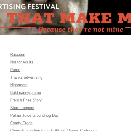
Raccoon
Not for Adults
Puree
Thanks advertising
Nightmare
Bald nanny/promo
French Fries Story
Stormtroopers
Palma Juice Groundhog Day
Comfy Credit
Chumak, ketchup for kids (Night, Dinner, Cartoons)