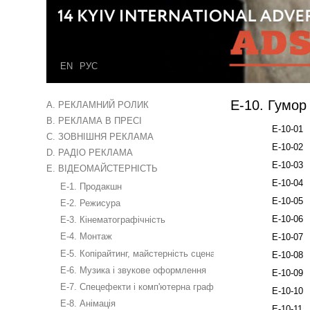
EN
РУС
E-10. Гумор
A. РЕКЛАМНИЙ РОЛИК
B. РЕКЛАМА В ПРЕСІ
E-10-01
C. ЗОВНІШНЯ РЕКЛАМА
E-10-02
D. РАДІО РЕКЛАМА
E-10-03
E. ВІДЕОМАЙСТЕРНІСТЬ
E-10-04
E-1. Продакшн
E-10-05
E-2. Режисура
E-10-06
E-3. Кінематографічність
E-4. Монтаж
E-10-07
E-5. Копірайтинг, майстерність сценариста
E-10-08
E-6. Музика і звукове оформлення
E-10-09
E-7. Спецефекти і комп'ютерна графіка
E-10-10
E-8. Анімація
E-10-11