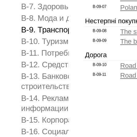
B-7. Здоровье и красота
Pola
B-09-07
B-8. Мода и другие потребител
Нестерпні покуп
B-9. Транспортные средства и 
The s
B-09-08
B-10. Туризм и путешествия, ра
The 
B-09-09
B-11. Потребительские услуги
Дорога
B-12. Средства и услуги связи
Road
B-09-10
Road 
B-13. Банковские, финансовые 
B-09-11
строительство и продажа недв
B-14. Реклама рекламных агент
информации
B-15. Корпоративная, имиджев
B-16. Социальная реклама и б