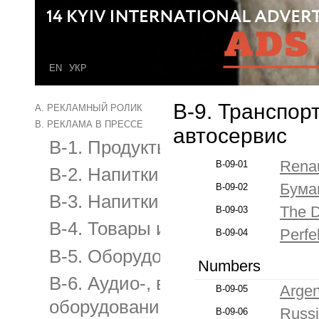
EN
УКР
B-9. Транспор
A. РЕКЛАМНЫЙ РОЛИК
B. РЕКЛАМА В ПРЕССЕ
автосервис
B-1. Продукты питания
Renau
B-09-01
B-2. Напитки безалкогольные
Бума
B-09-02
B-3. Напитки алкогольные и с
The D
B-09-03
B-4. Товары и услуги для дома
Perfe
B-09-04
B-5. Оборудование и техника д
Numbers
B-6. Аудио-, видеооборудовани
Argen
B-09-05
оборудование
Russ
B-09-06