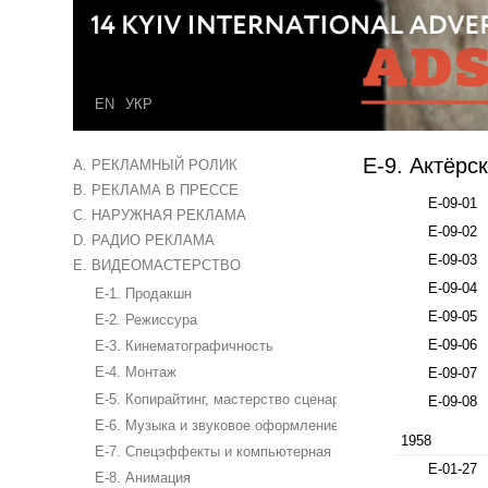
EN
УКР
E-9. Актёрс
A. РЕКЛАМНЫЙ РОЛИК
B. РЕКЛАМА В ПРЕССЕ
E-09-01
C. НАРУЖНАЯ РЕКЛАМА
E-09-02
D. РАДИО РЕКЛАМА
E-09-03
E. ВИДЕОМАСТЕРСТВО
E-09-04
E-1. Продакшн
E-09-05
E-2. Режиссура
E-09-06
E-3. Кинематографичность
E-4. Монтаж
E-09-07
E-5. Копирайтинг, мастерство сценариста
E-09-08
E-6. Музыка и звуковое оформление
1958
E-7. Спецэффекты и компьютерная графика
E-01-27
E-8. Анимация