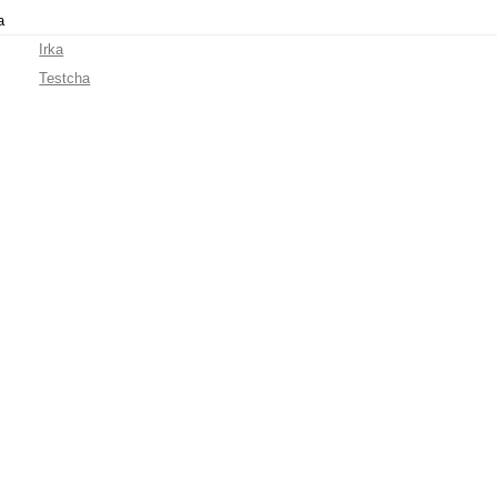
а
Irka
Testcha