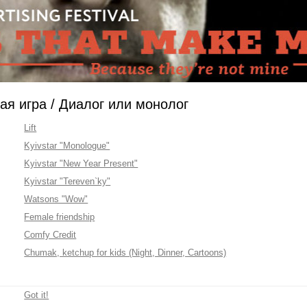
кая игра / Диалог или монолог
Lift
Kyivstar "Monologue"
Kyivstar "New Year Present"
Kyivstar "Tereven`ky"
Watsons "Wow"
Female friendship
Comfy Credit
Chumak, ketchup for kids (Night, Dinner, Cartoons)
Got it!