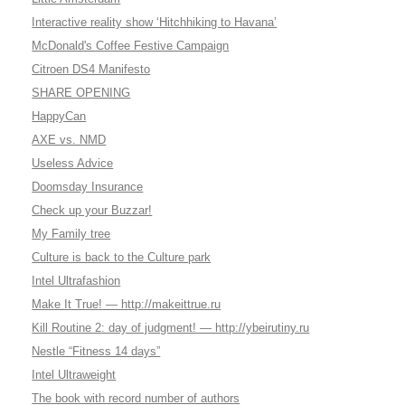
Interactive reality show ‘Hitchhiking to Havana’
McDonald's Coffee Festive Campaign
Citroen DS4 Manifesto
SHARE OPENING
HappyCan
AXE vs. NMD
Useless Advice
Doomsday Insurance
Check up your Buzzar!
My Family tree
Culture is back to the Culture park
Intel Ultrafashion
Make It True! — http://makeittrue.ru
Kill Routine 2: day of judgment! — http://ybeirutiny.ru
Nestle “Fitness 14 days”
Intel Ultraweight
The book with record number of authors