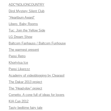
ADC*NOLIONCOUNTRY
Dirol Mystery Silent Club
"Heartburn Award"
Libero. Baby Rooms
Tuc: Join the Yellow Side
LG Dream Show
Baltcom Fanhauss / Baltcom Funhouse
The warmest present
Pepsi Retro
Khortytsa Ice
Pepsi Likerzzz
Academy of videoblogging by Clearasil
The Dakar 2013 project
The “Head-play” project
Cornetto. A cone full of ideas for lovers
KIA Cup 2012
Tasty bedtime fairy tale