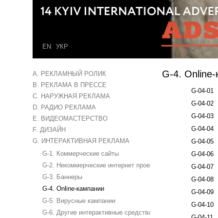
EN
УКР
G-4. Online
A. РЕКЛАМНЫЙ РОЛИК
B. РЕКЛАМА В ПРЕССЕ
G-04-01
C. НАРУЖНАЯ РЕКЛАМА
G-04-02
D. РАДИО РЕКЛАМА
G-04-03
E. ВИДЕОМАСТЕРСТВО
G-04-04
F. ДИЗАЙН
G. ИНТЕРАКТИВНАЯ РЕКЛАМА
G-04-05
G-1. Коммерческие сайты
G-04-06
G-2. Некоммерческие интернет проекты
G-04-07
G-3. Баннеры
G-04-08
G-4. Online-кампании
G-04-09
G-5. Вирусные кампании
G-04-10
G-6. Другие интерактивные средства коммуникации
G-04-11