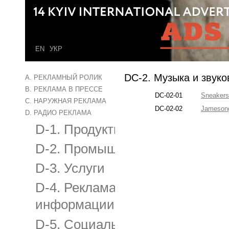
EN
УКР
DC-2. Музыка и звук
A. РЕКЛАМНЫЙ РОЛИК
B. РЕКЛАМА В ПРЕССЕ
DC-02-01
Sneakers
C. НАРУЖНАЯ РЕКЛАМА
DC-02-02
Jameson
D. РАДИО РЕКЛАМА
D-1. Продукты питания и напит
D-2. Промышленные товары
D-3. Услуги
D-4. Реклама рекламных агентс
информации
D-5. Социальная реклама и бл