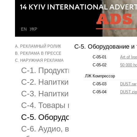
EN
УКР
C-5. Оборудование и
A. РЕКЛАМНЫЙ РОЛИК
B. РЕКЛАМА В ПРЕССЕ
C-05-01
Art of Iro
C. НАРУЖНАЯ РЕКЛАМА
C-05-02
50 000 h
C-1. Продукты питания
ЛЖ Компрессор
C-2. Напитки безалкогольные
C-05-03
DUST.rar
C-3. Напитки алкогольные и с
C-05-04
DUST.zi
C-4. Товары и услуги для дома
C-5. Оборудование и техника 
C-6. Аудио, видео оборудовани