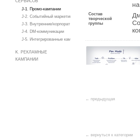
СЕРВИСОВ
на
J-1. Промо-кампании
Состав
Дм
J-2. Событийный маркетинг
творческой
Со
группы
J-3. Внутренние/корпоративные мероприятия
ко
J-4. DM-коммуникации
J-5. Интегрированные кампании с использованием маркетинг
K. РЕКЛАМНЫЕ
КАМПАНИИ
← предыдущая
← вернуться к категории