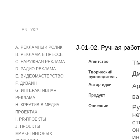
EN
УКР
J-01-02. Ручная рабо
A. РЕКЛАМНЫЙ РОЛИК
B. РЕКЛАМА В ПРЕССЕ
Агентство
TM
C. НАРУЖНАЯ РЕКЛАМА
D. РАДИО РЕКЛАМА
Творческий
Дм
E. ВИДЕОМАСТЕРСТВО
руководитель
F. ДИЗАЙН
Автор идеи
Ар
G. ИНТЕРАКТИВНАЯ
Продукт
ва
РЕКЛАМА
H. КРЕАТИВ В МЕДИА
Описание
Ру
ПРОЕКТАХ
не
I. PR-ПРОЕКТЫ
ст
J. ПРОЕКТЫ
он
МАРКЕТИНГОВЫХ
ин