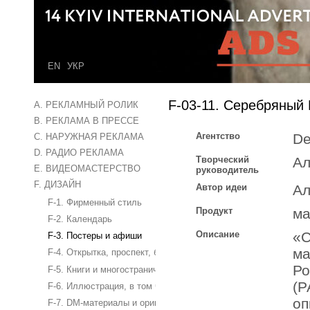
EN
УКР
F-03-11. Серебряный
A. РЕКЛАМНЫЙ РОЛИК
B. РЕКЛАМА В ПРЕССЕ
Агентство
De
C. НАРУЖНАЯ РЕКЛАМА
D. РАДИО РЕКЛАМА
Творческий
Ал
E. ВИДЕОМАСТЕРСТВО
руководитель
F. ДИЗАЙН
Автор идеи
Ал
F-1. Фирменный стиль
Продукт
ма
F-2. Календарь
Описание
«С
F-3. Постеры и афиши
ма
F-4. Открытка, проспект, буклет
Ро
F-5. Книги и многостраничные издания
(Р
F-6. Иллюстрация, в том числе обложка журнала
оп
F-7. DM-материалы и оригинальные бизнес-сувениры