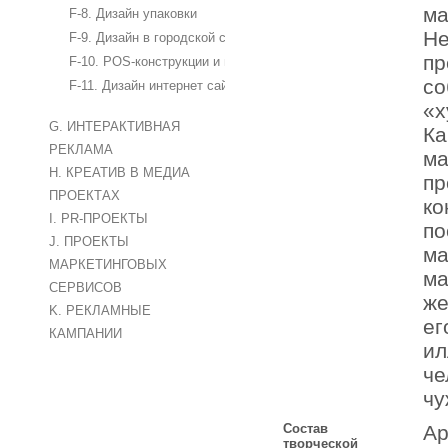
ма
F-8. Дизайн упаковки
Не
F-9. Дизайн в городской среде, дизайн стендов и интерьеров
пр
F-10. POS-конструкции и материалы
со
F-11. Дизайн интернет сайтов и баннеров
«х
G. ИНТЕРАКТИВНАЯ
Ка
РЕКЛАМА
ма
H. КРЕАТИВ В МЕДИА
пр
ПРОЕКТАХ
ко
I. PR-ПРОЕКТЫ
по
J. ПРОЕКТЫ
ма
МАРКЕТИНГОВЫХ
ма
СЕРВИСОВ
же
K. РЕКЛАМНЫЕ
ег
КАМПАНИИ
ил
че
чу
Состав
Ар
творческой