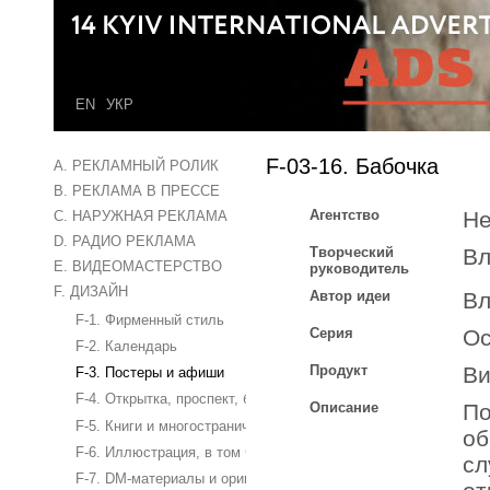
EN
УКР
F-03-16. Бабочка
A. РЕКЛАМНЫЙ РОЛИК
B. РЕКЛАМА В ПРЕССЕ
Агентство
Н
C. НАРУЖНАЯ РЕКЛАМА
D. РАДИО РЕКЛАМА
Творческий
Вл
E. ВИДЕОМАСТЕРСТВО
руководитель
F. ДИЗАЙН
Автор идеи
Вл
F-1. Фирменный стиль
Серия
Ос
F-2. Календарь
Продукт
Ви
F-3. Постеры и афиши
F-4. Открытка, проспект, буклет
Описание
По
F-5. Книги и многостраничные издания
об
F-6. Иллюстрация, в том числе обложка журнала
сл
F-7. DM-материалы и оригинальные бизнес-сувениры