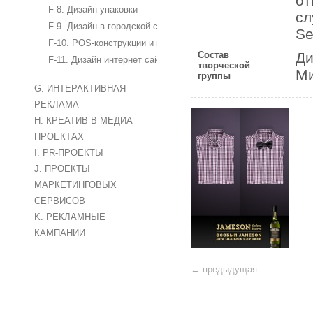
от
F-8. Дизайн упаковки
сл
F-9. Дизайн в городской среде, дизайн стендов и интерьеров
Se
F-10. POS-конструкции и материалы
Состав
Ди
F-11. Дизайн интернет сайтов и баннеров
творческой
Ми
группы
G. ИНТЕРАКТИВНАЯ
РЕКЛАМА
H. КРЕАТИВ В МЕДИА
ПРОЕКТАХ
I. PR-ПРОЕКТЫ
J. ПРОЕКТЫ
МАРКЕТИНГОВЫХ
СЕРВИСОВ
K. РЕКЛАМНЫЕ
КАМПАНИИ
← предыдущая