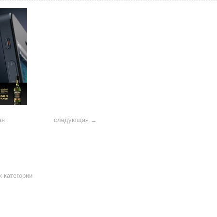
ов
ая
следующая →
к категории