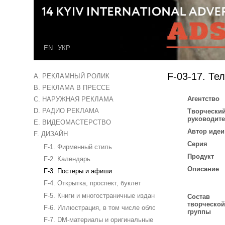
EN
УКР
F-03-17. Те
A. РЕКЛАМНЫЙ РОЛИК
B. РЕКЛАМА В ПРЕССЕ
Агентство
C. НАРУЖНАЯ РЕКЛАМА
D. РАДИО РЕКЛАМА
Творчески
руководит
E. ВИДЕОМАСТЕРСТВО
Автор идеи
F. ДИЗАЙН
Серия
F-1. Фирменный стиль
Продукт
F-2. Календарь
Описание
F-3. Постеры и афиши
F-4. Открытка, проспект, буклет
F-5. Книги и многостраничные издания
Состав
творческо
F-6. Иллюстрация, в том числе обложка журнала
группы
F-7. DM-материалы и оригинальные бизнес-сувениры